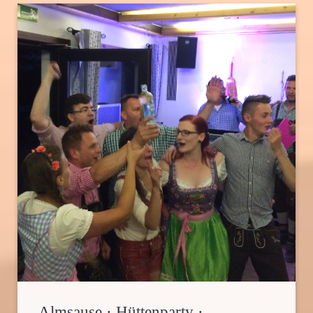
Almsause · Hüttenparty ·