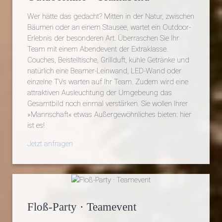
Wer hätte das gedacht? Mitten in der Natur, zwischen
Bäumen oder an einem Stausee, wartet ein Outdoor-
Erlebnis der besonderen Art. Überraschen Sie Ihr
Team mit einem Abendevent der Extraklasse.
Couches, Beistelltische, Grillduft, kühle Getränke und
natürlich eine Beamer-Leinwand, LED-Wand oder
einzelne TVs warten auf Ihr Team. Zudem wird eine
attraktiven Ausleuchtung der Umgebeung das
Gesamtbild noch einmal verstärken. Sie wollen Ihrer
»Mannschaft« etwas Außergewöhnliches bieten: hier
ist es!
Jetzt anfragen
Floß-Party · Teamevent