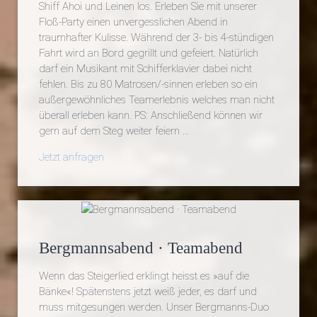
Shiff Ahoi und Leinen los. Erleben Sie mit unserer
Floß-Party einen unvergesslichen Abend in
traumhafter Kulisse. Während der 3- bis 4-stündigen
Fahrt wird an Bord gegrillt und gefeiert. Natürlich
darf ein Musikant mit Schifferklavier dabei nicht
fehlen. Bis zu 80 Matrosen/-sinnen erleben so ein
außergewöhnliches Teamerlebnis welches man nicht
überall erleben kann. PS: Anschließend können wir
gern auf dem Steg weiter feiern ...
Jetzt anfragen
Bergmannsabend · Teamabend
Wenn das Steigerlied erklingt heisst es »auf die
Bänke«! Spätenstens jetzt weiß jeder, es darf und
muss mitgesungen werden. Unser Bergmanns-Duo