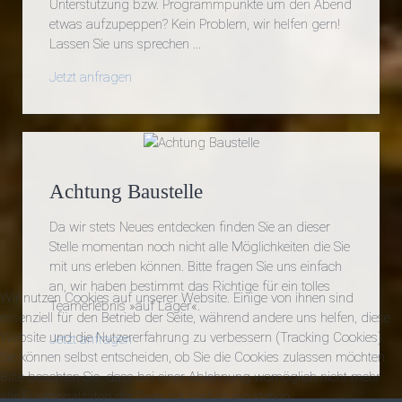
Unterstützung bzw. Programmpunkte um den Abend
etwas aufzupeppen? Kein Problem, wir helfen gern!
Lassen Sie uns sprechen ...
Jetzt anfragen
Achtung Baustelle
Da wir stets Neues entdecken finden Sie an dieser
Stelle momentan noch nicht alle Möglichkeiten die Sie
mit uns erleben können. Bitte fragen Sie uns einfach
an, wir haben bestimmt das Richtige für ein tolles
Wir nutzen Cookies auf unserer Website. Einige von ihnen sind
Teamerlebnis »auf Lager«.
essenziell für den Betrieb der Seite, während andere uns helfen, diese
Website und die Nutzererfahrung zu verbessern (Tracking Cookies).
Jetzt anfragen
Sie können selbst entscheiden, ob Sie die Cookies zulassen möchten.
Bitte beachten Sie, dass bei einer Ablehnung womöglich nicht mehr
alle Funktionalitäten der Seite zur Verfügung stehen.