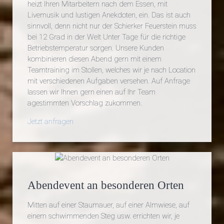
heizt Ihren Mitarbeitern nach dem Essen, mit
Livemusik und lustigen Anekdoten, ein. Das ist auch
sinnvoll, denn nicht nur der Schierker Feuerstein muss
bei 12 Grad in der Welt Unter Tage für die richtige
Betriebstemperatur sorgen. Unsere Kunden
kombinieren diesen Abend gern mit einem
Teamtraining im Stollen, welches wir je nach Location
mit verschiedenen Aufgaben versehen. Auf Anfrage
lassen wir Ihnen gern einen auf Ihr Team
agestimmten Vorschlag zukommen.
Jetzt anfragen
Abendevent an besonderen Orten
Mitten auf einer Staumauer, auf einer Almwiese, auf
einem schwimmenden Steg usw. errichten wir, je