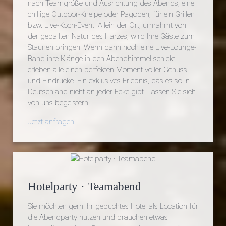
nach Teamgröße und Ausrichtung des Abends, eine
chillige Outdoor-Kneipe oder Pagoden, für ein Grillen
bzw. Live-Koch-Event. Allein der Ort, umrahmt von
der geballten Natur des Harzes, wird Ihre Gäste zum
Staunen bringen. Wenn dann noch eine Live-Lounge-
Band ihre Klänge in den Abendhimmel schickt
erleben alle einen perfekten Moment voller Genuss
und Eindrücke. Ein exklusives Erlebnis, das es so in
Deutschland nicht an jeder Ecke gibt. Lassen Sie sich
von uns begeistern.
Jetzt anfragen
Hotelparty · Teamabend
Sie möchten gern Ihr gebuchtes Hotel als Location für
die Abendparty nutzen und brauchen etwas