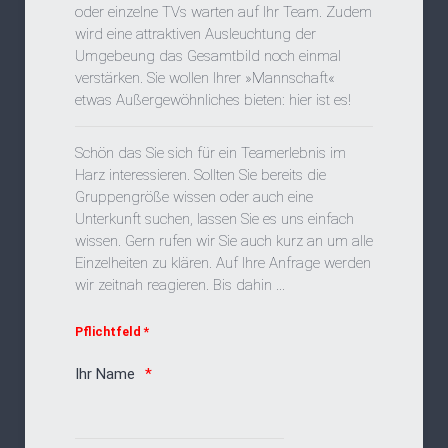
oder einzelne TVs warten auf Ihr Team. Zudem
wird eine attraktiven Ausleuchtung der
Umgebeung das Gesamtbild noch einmal
verstärken. Sie wollen Ihrer »Mannschaft«
etwas Außergewöhnliches bieten: hier ist es!
Schön das Sie sich für ein Teamerlebnis im
Harz interessieren. Sollten Sie bereits die
Gruppengröße wissen oder auch eine
Unterkunft suchen, lassen Sie es uns einfach
wissen. Gern rufen wir Sie auch kurz an um alle
Einzelheiten zu klären. Auf Ihre Anfrage werden
wir zeitnah reagieren. Bis dahin ...
Pflichtfeld *
Ihr Name