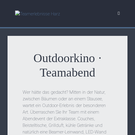
Outdoorkino ·
Teamabend
Wer hätte das gedacht? Mitten in der Natur,
zwischen Bäumen oder an einem Stausee,
wartet ein Outdoor-Erlebnis der besonderen
Art. Überraschen Sie Ihr Team mit einem
Abendevent der Extraklasse. Couches,
Beistelltische, Grillduft, kühle Getränke und
natürlich eine Beamer-Leinwand, LED-Wand