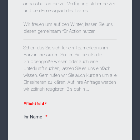
anpassbar an die zur Verfügung stehende Zeit
und den Fitnessgrad des Teams.
Wir freuen uns auf den Winter, lassen Sie uns
diesen gemeinsam für Action nutzen!
Schön das Sie sich für ein Teamerlebnis im
Harz interessieren. Sollten Sie bereits die
Gruppengröße wissen oder auch eine
Unterkunft suchen, lassen Sie es uns einfach
wissen. Gern rufen wir Sie auch kurz an um alle
Einzelheiten zu klären. Auf Ihre Anfrage werden
wir zeitnah reagieren. Bis dahin ...
Pflichtfeld *
Ihr Name