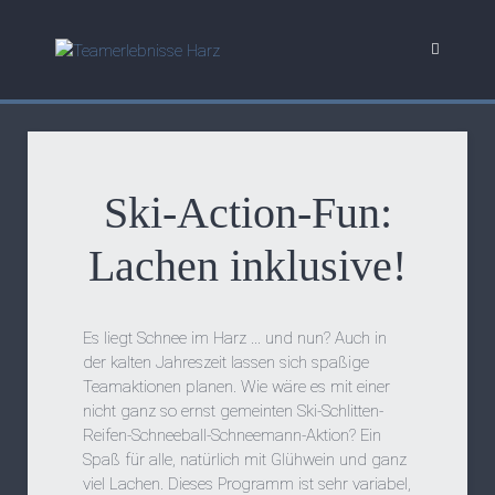
Ski-Action-Fun:
Lachen inklusive!
Es liegt Schnee im Harz ... und nun? Auch in
der kalten Jahreszeit lassen sich spaßige
Teamaktionen planen. Wie wäre es mit einer
nicht ganz so ernst gemeinten Ski-Schlitten-
Reifen-Schneeball-Schneemann-Aktion? Ein
Spaß für alle, natürlich mit Glühwein und ganz
viel Lachen. Dieses Programm ist sehr variabel,