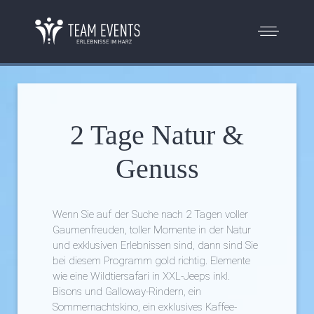
2 Tage Natur &
Genuss
Wenn Sie auf der Suche nach 2 Tagen voller
Gaumenfreuden, toller Momente in der Natur
und exklusiven Erlebnissen sind, dann sind Sie
bei diesem Programm gold richtig. Elemente
wie eine Wildtiersafari in XXL-Jeeps inkl.
Bisons und Galloway-Rindern, ein
Sommernachtskino, ein exklusives Kaffee-