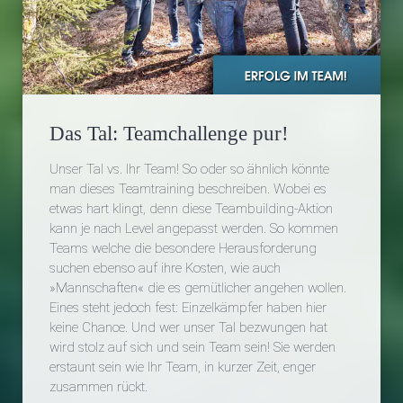
Das Tal: Teamchallenge pur!
Unser Tal vs. Ihr Team! So oder so ähnlich könnte
man dieses Teamtraining beschreiben. Wobei es
etwas hart klingt, denn diese Teambuilding-Aktion
kann je nach Level angepasst werden. So kommen
Teams welche die besondere Herausforderung
suchen ebenso auf ihre Kosten, wie auch
»Mannschaften« die es gemütlicher angehen wollen.
Eines steht jedoch fest: Einzelkämpfer haben hier
keine Chance. Und wer unser Tal bezwungen hat
wird stolz auf sich und sein Team sein! Sie werden
erstaunt sein wie Ihr Team, in kurzer Zeit, enger
zusammen rückt.