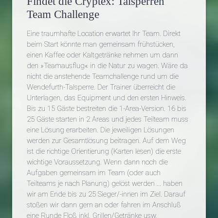
Findet die Cryptex: Talsperren
Team Challenge
Eine traumhafte Location erwartet Ihr Team. Direkt
beim Start könnte man gemeinsam frühstücken,
einen Kaffee oder Kaltgetränke nehmen um dann
den »Teamausflug« in die Natur zu wagen. Wäre da
nicht die anstehende Teamchallenge rund um die
Wendefurth-Talsperre. Der Trainer überreicht die
Unterlagen, das Equipment und den ersten Hinweis.
Bis zu 15 Gäste bestreiten die 1-Area-Version. 16 bis
25 Gäste starten in 2 Areas und jedes Teilteam muss
eine Lösung erarbeiten. Die jeweiligen Lösungen
werden zur Gesamtlösung beitragen. Auf dem Weg
ist die richtige Orientierung (Karten lesen) die erste
wichtige Voraussetzung. Wenn dann noch die
Aufgaben gemeinsam im Team (oder auch
Teilteams je nach Planung) gelöst werden ... haben
wir am Ende bis zu 25 Sieger/-innen im Ziel. Darauf
stoßen wir dann gern an oder fahren im Anschluß
eine Runde Floß inkl. Grillen/Getränke usw.