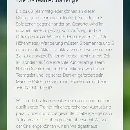
Bis zu 60 Teammitglieder können an dieser
Challenge teilnehmen (in Teams). Sie treten in 3
Spielzonen gegeneinander an. Gestartet wird im
urbanen Bereich, gefolgt vom Aufstieg und der
Offroad-Sektion. Während der ca. 6,5 km (ca. 190
Höhenmeter) Wanderung müssen 3 bemannte und 5
unbemannte Aktionspunkte absolviert werden um ins
Ziel zu gelangen. Es kommt dabei nicht auf die Zeit
an, sondern auf die erreichte Punktezahl je Team.
Neben Orientierung und Kartenkunde wird auch
Teamgeist und logisches Denken gefordert sein.
Manche Rätsel, so sagt man, können zermürbend
sein: Seid ihr bereit?
Während des Teamevents steht natürlich immer ein
qualifizierter Trainer mit entsprechender Ausrüstung
parat. Zudem wird die gesamte Challenge – je nach
Teilnehmerzahl – übergreifend überwacht. Als Ziel
der Challenge können wir ein Waldgasthaus