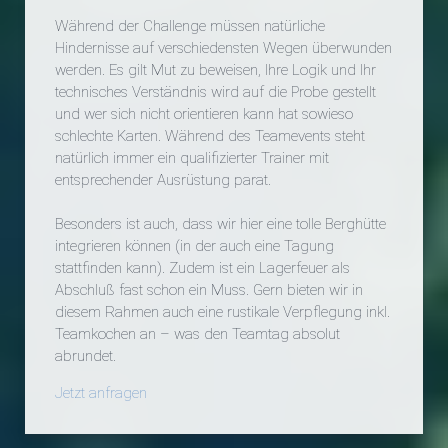
Während der Challenge müssen natürliche
Hindernisse auf verschiedensten Wegen überwunden
werden. Es gilt Mut zu beweisen, Ihre Logik und Ihr
technisches Verständnis wird auf die Probe gestellt
und wer sich nicht orientieren kann hat sowieso
schlechte Karten. Während des Teamevents steht
natürlich immer ein qualifizierter Trainer mit
entsprechender Ausrüstung parat.
Besonders ist auch, dass wir hier eine tolle Berghütte
integrieren können (in der auch eine Tagung
stattfinden kann). Zudem ist ein Lagerfeuer als
Abschluß fast schon ein Muss. Gern bieten wir in
diesem Rahmen auch eine rustikale Verpflegung inkl.
Teamkochen an – was den Teamtag absolut
abrundet.
Jetzt anfragen