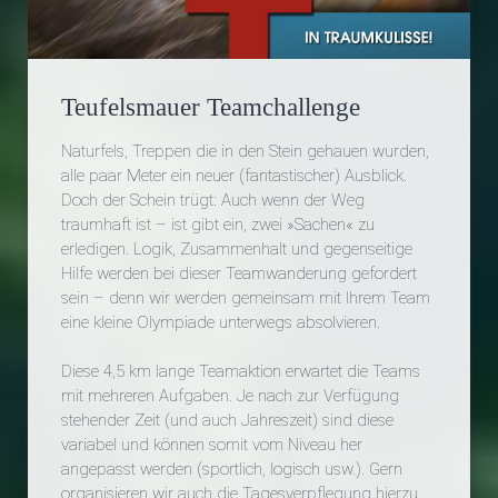
Teufelsmauer Teamchallenge
Naturfels, Treppen die in den Stein gehauen wurden,
alle paar Meter ein neuer (fantastischer) Ausblick.
Doch der Schein trügt: Auch wenn der Weg
traumhaft ist – ist gibt ein, zwei »Sachen« zu
erledigen. Logik, Zusammenhalt und gegenseitige
Hilfe werden bei dieser Teamwanderung gefordert
sein – denn wir werden gemeinsam mit Ihrem Team
eine kleine Olympiade unterwegs absolvieren.
Diese 4,5 km lange Teamaktion erwartet die Teams
mit mehreren Aufgaben. Je nach zur Verfügung
stehender Zeit (und auch Jahreszeit) sind diese
variabel und können somit vom Niveau her
angepasst werden (sportlich, logisch usw.). Gern
organisieren wir auch die Tagesverpflegung hierzu