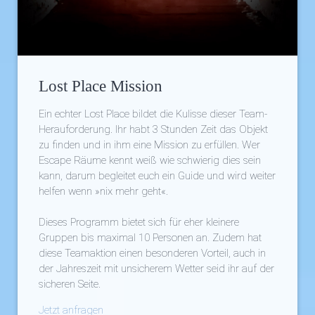
Lost Place Mission
Ein echter Lost Place bildet die Kulisse dieser Team-
Herauforderung. Ihr habt 3 Stunden Zeit das Objekt
zu finden und in ihm eine Mission zu erfüllen. Wer
Escape Räume kennt weiß wie schwierig dies sein
kann, darum begleitet euch ein Guide und wird weiter
helfen wenn »nix mehr geht«.
Dieses Programm bietet sich für eher kleinere
Gruppen bis maximal 10 Personen an. Zudem hat
diese Teamaktion einen besonderen Vorteil, auch in
der Jahreszeit mit unsicherem Wetter seid ihr auf der
sicheren Seite.
Jetzt anfragen