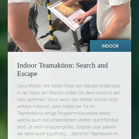
Indoor Teamaktion: Search and
Escape
Ganz ehrlich: Wir bieten Ihnen am liebsten Erlebnisse
in der Natur an! Warum sollten Sie denn sonst in den
Harz kommen? Doch wenn das Wetter einmal nicht
wirklich mitspielt, dann halten wir für Ihr
Teamerlebnis einige Programmbausteine bereit,
welche auch bei schlechtestem Wetter durchführbar
sind. Je nach Gruppengröße, Zeitplan usw. planen
wir diese auch kurzfristig ... damit Ihr Teamevent im