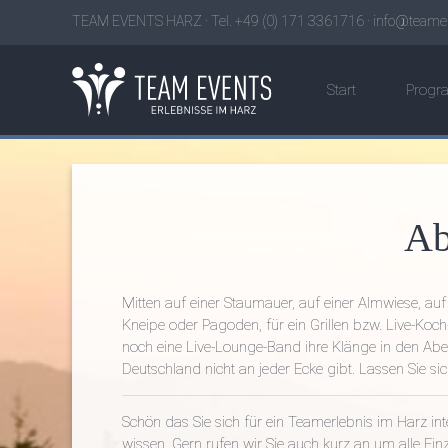
TEAM EVENTS HARZ · Tel. +49 (0) 171 3361716 ·
info@teamer
Start
Prog
Ab
Mitten auf einer Staumauer, auf einer Almwiese, a
Kneipe oder Pagoden, für ein Grillen bzw. Live-Koc
noch eine Live-Lounge-Band ihre Klänge in den Aben
Deutschland nicht an jeder Ecke gibt. Lassen Sie si
Schön das Sie sich für ein Teamerlebnis im Harz int
wissen. Gern rufen wir Sie auch kurz an um alle Einz