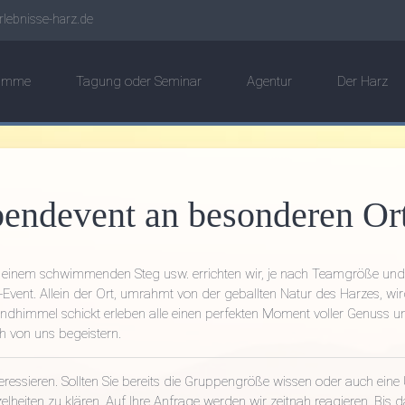
lebnisse-harz.de
ramme
Tagung oder Seminar
Agentur
Der Harz
endevent an besonderen Or
uf einem schwimmenden Steg usw. errichten wir, je nach Teamgröße und 
h-Event. Allein der Ort, umrahmt von der geballten Natur des Harzes, 
dhimmel schickt erleben alle einen perfekten Moment voller Genuss und 
ch von uns begeistern.
eressieren. Sollten Sie bereits die Gruppengröße wissen oder auch eine 
elheiten zu klären. Auf Ihre Anfrage werden wir zeitnah reagieren. Bis da