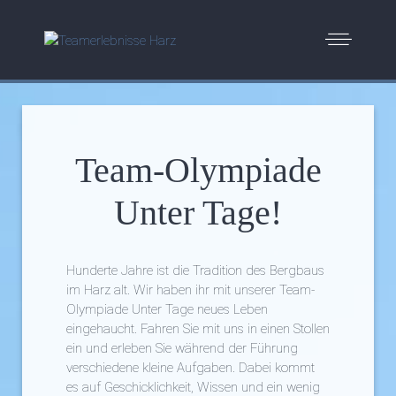
Team-Olympiade
Unter Tage!
Hunderte Jahre ist die Tradition des Bergbaus
im Harz alt. Wir haben ihr mit unserer Team-
Olympiade Unter Tage neues Leben
eingehaucht. Fahren Sie mit uns in einen Stollen
ein und erleben Sie während der Führung
verschiedene kleine Aufgaben. Dabei kommt
es auf Geschicklichkeit, Wissen und ein wenig