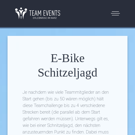
E-Bike
Schitzeljagd
Je nachdem wie viele Teammitglieder an den
Start gehen (bis zu 50 wären möglich) hält
diese Teamchallenge bis zu 4 verschiedene
Strecken bereit (die parallel ab dem Start
gefahren werden müssen). Unterwegs gilt es,
wie bei einer Schnitzeljagd, den nächsten
anzusteuernden Punkt zu finden. Dabei muss