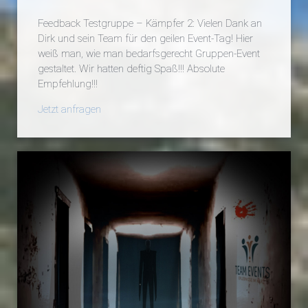
Feedback Testgruppe – Kämpfer 2: Vielen Dank an
Dirk und sein Team für den geilen Event-Tag! Hier
weiß man, wie man bedarfsgerecht Gruppen-Event
gestaltet. Wir hatten deftig Spaß!!! Absolute
Empfehlung!!!
Jetzt anfragen