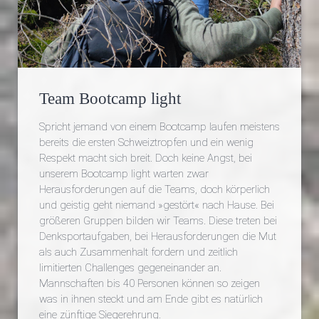
Team Bootcamp light
Spricht jemand von einem Bootcamp laufen meistens
bereits die ersten Schweiztropfen und ein wenig
Respekt macht sich breit. Doch keine Angst, bei
unserem Bootcamp light warten zwar
Herausforderungen auf die Teams, doch körperlich
und geistig geht niemand »gestört« nach Hause. Bei
größeren Gruppen bilden wir Teams. Diese treten bei
Denksportaufgaben, bei Herausforderungen die Mut
als auch Zusammenhalt fordern und zeitlich
limitierten Challenges gegeneinander an.
Mannschaften bis 40 Personen können so zeigen
was in ihnen steckt und am Ende gibt es natürlich
eine zünftige Siegerehrung.