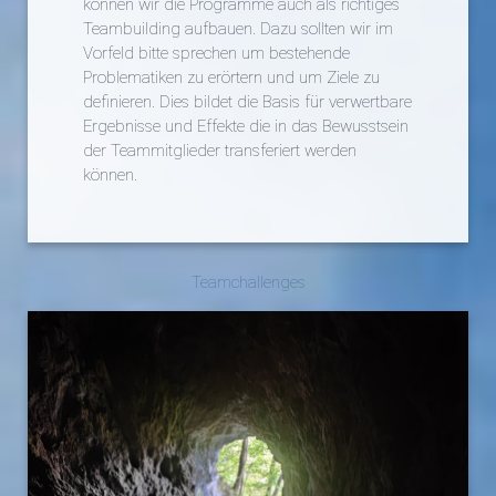
können wir die Programme auch als richtiges
Teambuilding aufbauen. Dazu sollten wir im
Vorfeld bitte sprechen um bestehende
Problematiken zu erörtern und um Ziele zu
definieren. Dies bildet die Basis für verwertbare
Ergebnisse und Effekte die in das Bewusstsein
der Teammitglieder transferiert werden
können.
Teamchallenges