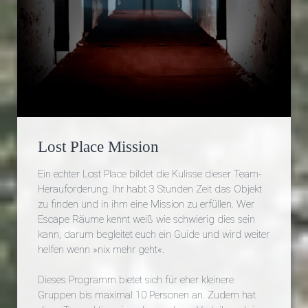
Lost Place Mission
Ein echter Lost Place bildet die Kulisse dieser Team-
Herauforderung. Ihr habt 3 Stunden Zeit das Objekt
zu finden und in ihm eine Mission zu erfüllen. Wer
Escape Räume kennt weiß wie schwierig dies sein
kann, darum begleitet euch ein Guide und wird weiter
helfen wenn »nix mehr geht«.
Dieses Programm bietet sich für eher kleinere
Gruppen bis maximal 10 Personen an. Zudem hat