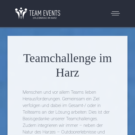
Teamchallenge im
Harz
Menschen und vor allem Teams lieben
Herausforderungen. Gemeinsam ein Ziel
verfolgen und dabei im Gesamt-/ oder in
Teilteams an der Lösung arbeiten: Dies ist der
Basisgedanke unserer Teamchallenges.
Zudem integrieren wir immer – neben der
Natur des Harzes – Outdoorerlebnisse und