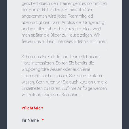
gesichert durch den Trainer geht es so inmitten
der Harzer Natur den Fels hinauf. Oben
angekommen wird jedes Teammitglied
überwältigt sein: vom Anblick der Umgebung
und vor allem über das Erreichte. Stolz wird
man später die Bilder zu Hause zeigen. Wir
freuen uns auf ein intensives Erlebnis mit Ihnen!
Schön das Sie sich für ein Teamerlebnis im
Harz interessieren. Sollten Sie bereits die
Gruppengröße wissen oder auch eine
Unterkunft suchen, lassen Sie es uns einfach
wissen. Gern rufen wir Sie auch kurz an um alle
Einzelheiten zu klären. Auf Ihre Anfrage werden
wir zeitnah reagieren. Bis dahin ...
Pflichtfeld *
Ihr Name