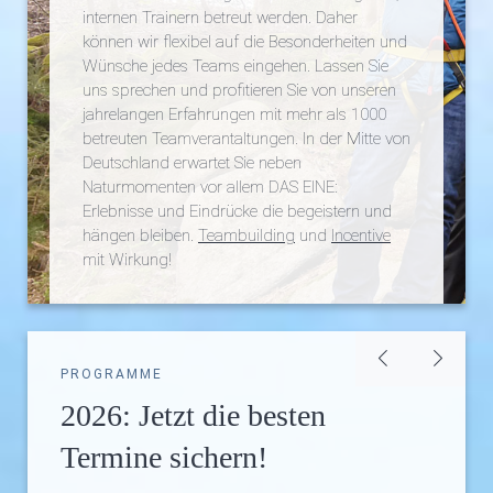
internen Trainern betreut werden. Daher
können wir flexibel auf die Besonderheiten und
Wünsche jedes Teams eingehen. Lassen Sie
uns sprechen und profitieren Sie von unseren
jahrelangen Erfahrungen mit mehr als 1000
betreuten Teamverantaltungen. In der Mitte von
Deutschland erwartet Sie neben
Naturmomenten vor allem DAS EINE:
Erlebnisse und Eindrücke die begeistern und
hängen bleiben.
Teambuilding
und
Incentive
mit Wirkung!
Mehr erfahren
PROGRAMME
2026: Jetzt die besten
Exklusive Teamchallenges im
Ein Incentive im Harz:
Termine sichern!
Harz!
Genuss und Erleben pur!