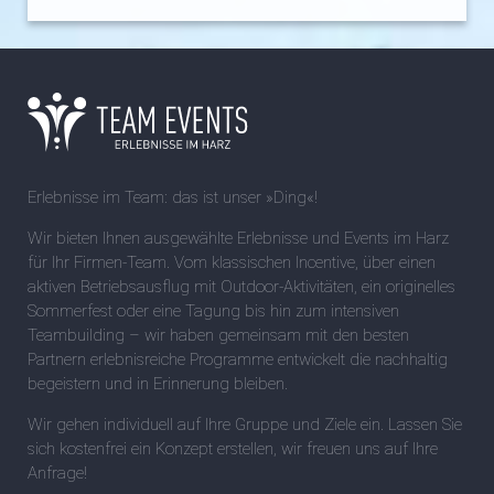
Erlebnisse im Team: das ist unser »Ding«!
Wir bieten Ihnen ausgewählte Erlebnisse und Events im Harz
für Ihr Firmen-Team. Vom klassischen Incentive, über einen
aktiven Betriebsausflug mit Outdoor-Aktivitäten, ein originelles
Sommerfest oder eine Tagung bis hin zum intensiven
Teambuilding – wir haben gemeinsam mit den besten
Partnern erlebnisreiche Programme entwickelt die nachhaltig
begeistern und in Erinnerung bleiben.
Wir gehen individuell auf Ihre Gruppe und Ziele ein. Lassen Sie
sich kostenfrei ein Konzept erstellen, wir freuen uns auf Ihre
Anfrage!